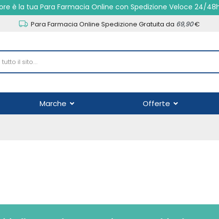
re è la tua Para Farmacia Online con Spedizione Veloce 24/48
Para Farmacia Online Spedizione Gratuita da
69,90
€
Marche
Offerte