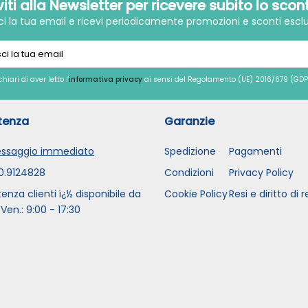
iviti alla Newsletter per ricevere subito lo scon
sci la tua email e ricevi periodicamente promozioni e sconti esclu
chiari di aver letto l'
informativa privacy
ai sensi del Regolamento (UE) 2016/679 (GDP
tenza
Garanzie
ssaggio immediato
Spedizione
Pagamenti
0.9124828
Condizioni
Privacy Policy
tenza clienti ï¿½ disponibile da
Cookie Policy
Resi e diritto di 
 Ven.: 9:00 - 17:30