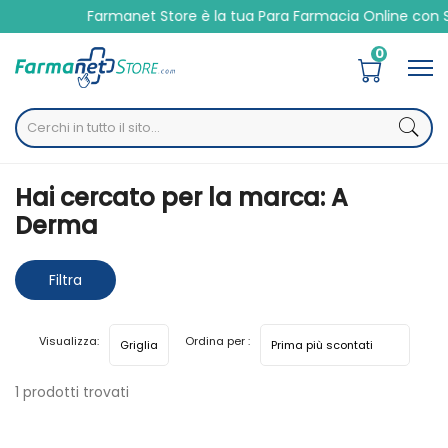
Farmanet Store è la tua Para Farmacia Online con S
0
Home
Marche parafarmaci
A Derma
Hai cercato per la marca: A
Derma
Filtra
risultati
Visualizza:
Ordina per :
1 prodotti trovati