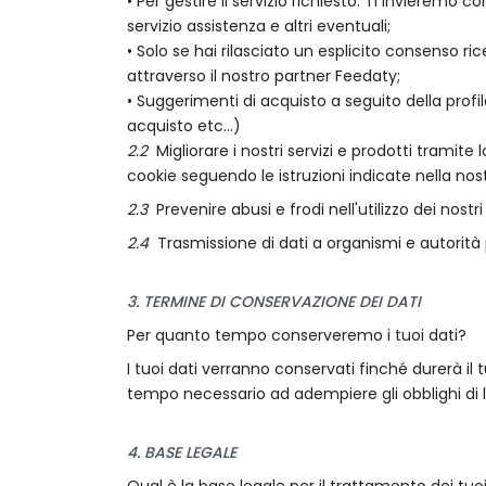
• Per gestire il servizio richiesto. Ti invieremo
servizio assistenza e altri eventuali;
• Solo se hai rilasciato un esplicito consenso ri
attraverso il nostro partner Feedaty;
• Suggerimenti di acquisto a seguito della profila
acquisto etc...)
2.2
Migliorare i nostri servizi e prodotti tramite
cookie seguendo le istruzioni indicate nella nost
2.3
Prevenire abusi e frodi nell'utilizzo dei nostr
2.4
Trasmissione di dati a organismi e autorità p
3. TERMINE DI CONSERVAZIONE DEI DATI
Per quanto tempo conserveremo i tuoi dati?
I tuoi dati verranno conservati finché durerà il
tempo necessario ad adempiere gli obblighi di 
4. BASE LEGALE
Qual è la base legale per il trattamento dei tuoi