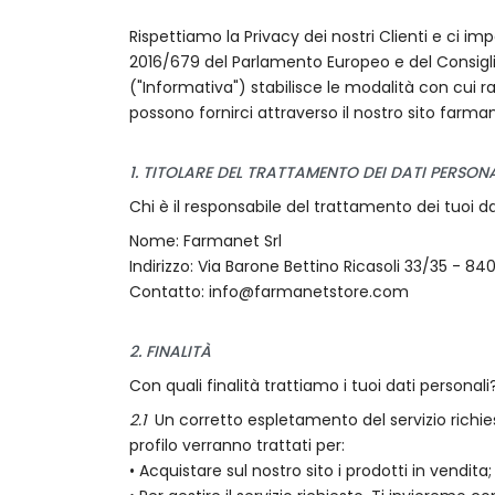
Rispettiamo la Privacy dei nostri Clienti e ci i
2016/679 del Parlamento Europeo e del Consiglio 
("Informativa") stabilisce le modalità con cui r
possono fornirci attraverso il nostro sito farma
1. TITOLARE DEL TRATTAMENTO DEI DATI PERSONA
Chi è il responsabile del trattamento dei tuoi da
Nome: Farmanet Srl
Indirizzo: Via Barone Bettino Ricasoli 33/35 - 84
Contatto:
info@farmanetstore.com
2. FINALITÀ
Con quali finalità trattiamo i tuoi dati personali
2.1
Un corretto espletamento del servizio richiest
profilo verranno trattati per:
• Acquistare sul nostro sito i prodotti in vendita;