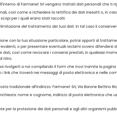
l'interno di Farmanet Srl vengano trattati dati personali che ti ri
onali, così come a richiedere la rettifica dei dati inesatti o, in ca
i scopi per i quali erano stati raccolti.
a limitazione del trattamento dei tuoi dati. In tal caso li cons
ione con la tua situazione particolare, potrai opporti al trattame
 prevalenti, o per presentare eventuali reclami ovvero difendersi d
à dei dati, così come revocare i consensi prestati, in qualsiasi mome
ritiro.
 puoi rivolgerti a noi compilando il form che trovi tramite la pagina
o i link che troverà nei messaggi di posta elettronica e nelle co
sta tradizionale all'indirizzo: Farmanet Srl, Via Barone Bettino Ri
a richiesta: nome e cognome, indirizzo di posta elettronica che us
ante per la protezione dei dati personali e agli altri organismi pu