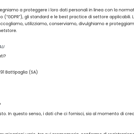
mpegniamo a proteggere i loro dati personali in linea con la norm
(“GDPR”), gli standard e le best practice di settore applicabili. 
accogliamo, utilizziamo, conserviamo, divulghiamo e proteggiamo i 
netstore.
LI
ti?
091 Battipaglia (SA)
?
o. In questo senso, i dati che ci fornisci, sia al momento di crea