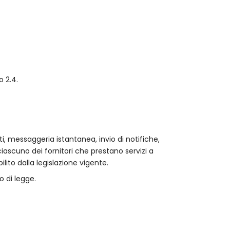
o 2.4.
i, messaggeria istantanea, invio di notifiche,
 ciascuno dei fornitori che prestano servizi a
ilito dalla legislazione vigente.
o di legge.