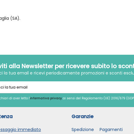
aglia (SA).
iviti alla Newsletter per ricevere subito lo scon
sci la tua email e ricevi periodicamente promozioni e sconti esclu
chiari di aver letto l'
informativa privacy
ai sensi del Regolamento (UE) 2016/679 (GDP
tenza
Garanzie
ssaggio immediato
Spedizione
Pagamenti