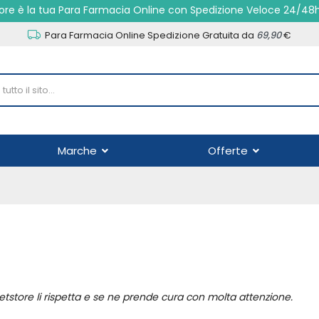
re è la tua Para Farmacia Online con Spedizione Veloce 24/48
Para Farmacia Online Spedizione Gratuita da
69,90
€
Marche
Offerte
netstore li rispetta e se ne prende cura con molta attenzione.