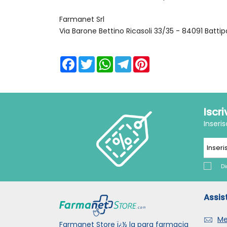
Farmanet Srl
Via Barone Bettino Ricasoli 33/35 - 84091 Battip
Facebook
Twitter
WhatsApp
Telegram
Pinterest
Iscr
Inseri
Di
Assis
Me
Farmanet Store ï¿½ la para farmacia