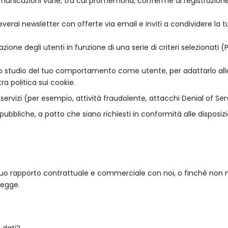
 comunicazioni varie, tra cui promemoria, conferme di registrazion
ceverai newsletter con offerte via email e inviti a condividere la 
zione degli utenti in funzione di una serie di criteri selezionati (
 lo studio del tuo comportamento come utente, per adattarlo alle t
ra politica sui cookie.
i servizi (per esempio, attività fraudolente, attacchi Denial of Ser
ubbliche, a patto che siano richiesti in conformità alle disposizi
 tuo rapporto contrattuale e commerciale con noi, o finché non ne 
legge.
 dati?