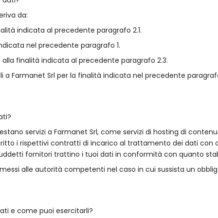
eriva da:
nalità indicata al precedente paragrafo 2.1.
à indicata nel precedente paragrafo 1.
e alla finalità indicata al precedente paragrafo 2.3.
i a Farmanet Srl per la finalità indicata nel precedente paragraf
ati?
restano servizi a Farmanet Srl, come servizi di hosting di contenut
ritto i rispettivi contratti di incarico al trattamento dei dati con
uddetti fornitori trattino i tuoi dati in conformità con quanto stab
smessi alle autorità competenti nel caso in cui sussista un obblig
 dati e come puoi esercitarli?