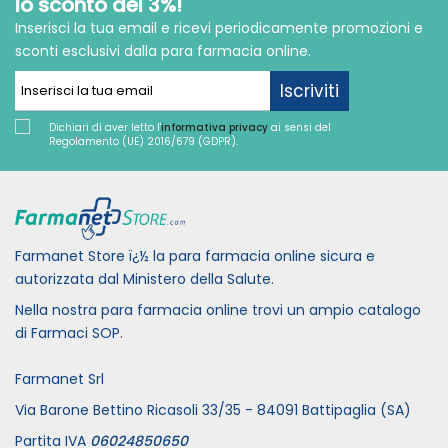
lo sconto del 3%!
Inserisci la tua email e ricevi periodicamente promozioni e
sconti esclusivi dalla para farmacia online.
Iscriviti
Dichiari di aver letto l'
informativa privacy
ai sensi del
Regolamento (UE) 2016/679 (GDPR).
Farmanet Store ï¿½ la para farmacia online sicura e
autorizzata dal Ministero della Salute.
Nella nostra para farmacia online trovi un ampio catalogo
di Farmaci SOP.
Farmanet Srl
Via Barone Bettino Ricasoli 33/35 - 84091 Battipaglia (SA)
Partita IVA
06024850650