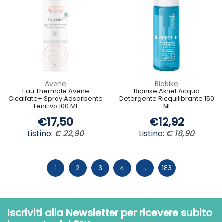
Avene
BioNike
Eau Thermale Avene
Bionike Aknet Acqua
Cicalfate+ Spray Adsorbente
Detergente Riequilibrante 150
Lenitivo 100 Ml
Ml
€17,50
€12,92
Listino:
€ 22,90
Listino:
€ 16,90
1
2
3
4
..
183
Iscriviti alla Newsletter per ricevere subito