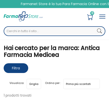
Farmanet Store è la tua Para Farmacia Online con S
0
Home
Marche parafarmaci
Antica Farmacia Medicea
Hai cercato per la marca: Antica
Farmacia Medicea
Filtra
risultati
Visualizza:
Ordina per :
1 prodotti trovati