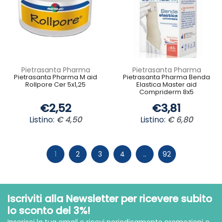
Pietrasanta Pharma
Pietrasanta Pharma
Pietrasanta Pharma M aid
Pietrasanta Pharma Benda
Rollpore Cer 5x1,25
Elastica Master aid
Compriderm 8x5
€2,52
€3,81
Listino:
€ 4,50
Listino:
€ 6,80
1
2
3
4
..
92
Iscriviti alla Newsletter per ricevere subito
lo sconto del 3%!
Inserisci la tua email e ricevi periodicamente promozioni e