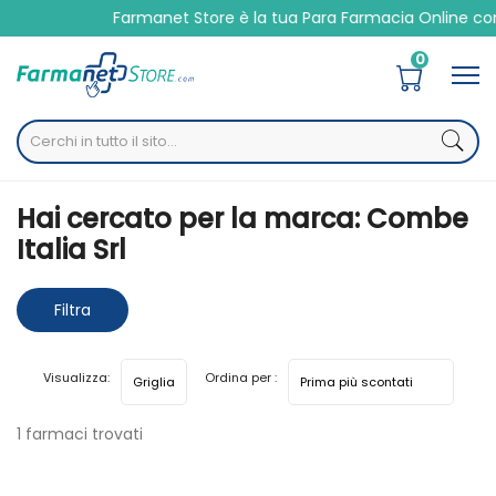
Farmanet Store è la tua Para Farmacia Online con
0
Home
Marche parafarmaci
Combe Italia Srl
Hai cercato per la marca: Combe
Italia Srl
Filtra
risultati
Visualizza:
Ordina per :
1 farmaci trovati