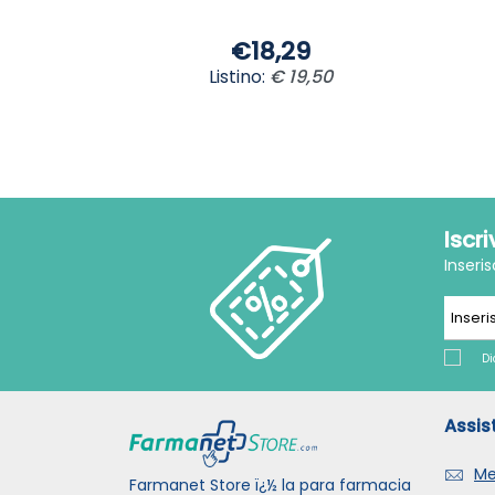
€18,29
Listino:
€ 19,50
Iscr
Inseri
Di
Assis
Me
Farmanet Store ï¿½ la para farmacia