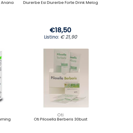
k Anana
Diurerbe Esi Diurerbe Forte Drink Melog
€18,50
Listino:
€ 21,90
Oti
imming
Oti Pilosella Berberis 30bust