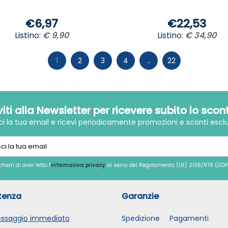
€6,97
€22,53
Listino:
€ 9,90
Listino:
€ 34,90
1
2
3
4
..
22
iviti alla Newsletter per ricevere subito lo scon
sci la tua email e ricevi periodicamente promozioni e sconti esclu
chiari di aver letto l'
informativa privacy
ai sensi del Regolamento (UE) 2016/679 (GDP
tenza
Garanzie
ssaggio immediato
Spedizione
Pagamenti