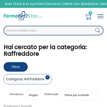
t Store è la tua Para Farmacia Online con Spedizione Veloce 
0
Home
Categorie Farmaci
Raffreddore
Hai cercato per la categoria:
Raffreddore
Filtra
risultati
Categoria: Raffreddore
Visualizza:
Ordina per :
11 farmaci trovati