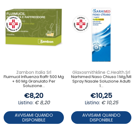
Zambon Italia Srl
Glaxosmithkline C.Health.Srl
Fluimucil Influenza Raffr 500 Mg
Narhimed Naso Chiuso 1 Mg/Ml
+ 60 Mg Granulato Per
Spray Nasale Soluzione Adulti
Soluzione...
1...
€8,20
€10,25
Listino:
€ 8,20
Listino:
€ 10,25
AVVISAMI QUANDO
AVVISAMI QUANDO
DISPONIBILE
DISPONIBILE