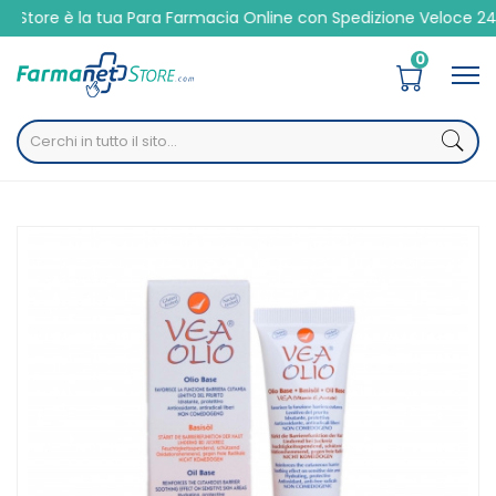
 è la tua Para Farmacia Online con Spedizione Veloce 24/48h
0
Home
Catalogo
/
Cosmesi
/
Viso
VEA Linea Pelli Sensibili Olio Idratante Protettivo Lenitivo
Nutriente 20 ml