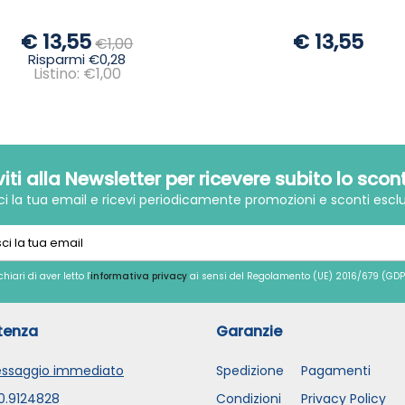
€ 13,55
€ 13,55
€1,00
Risparmi €0,28
Listino: €1,00
iviti alla Newsletter per ricevere subito lo scon
sci la tua email e ricevi periodicamente promozioni e sconti esclu
chiari di aver letto l'
informativa privacy
ai sensi del Regolamento (UE) 2016/679 (GDP
tenza
Garanzie
ssaggio immediato
Spedizione
Pagamenti
0.9124828
Condizioni
Privacy Policy