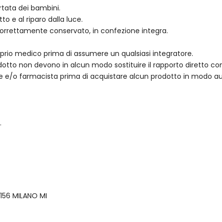
rtata dei bambini.
to e al riparo dalla luce.
 correttamente conservato, in confezione integra.
roprio medico prima di assumere un qualsiasi integratore.
tto non devono in alcun modo sostituire il rapporto diretto con p
te e/o farmacista prima di acquistare alcun prodotto in modo 
.
0156 MILANO MI