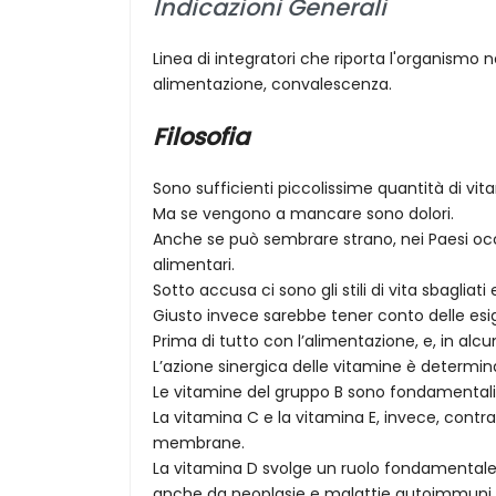
Indicazioni Generali
Linea di integratori che riporta l'organismo
alimentazione, convalescenza.
Filosofia
Sono sufficienti piccolissime quantità di vit
Ma se vengono a mancare sono dolori.
Anche se può sembrare strano, nei Paesi occ
alimentari.
Sotto accusa ci sono gli stili di vita sbagliat
Giusto invece sarebbe tener conto delle esig
Prima di tutto con l’alimentazione, e, in alcun
L’azione sinergica delle vitamine è determin
Le vitamine del gruppo B sono fondamentali ne
La vitamina C e la vitamina E, invece, cont
membrane.
La vitamina D svolge un ruolo fondamentale 
anche da neoplasie e malattie autoimmuni.