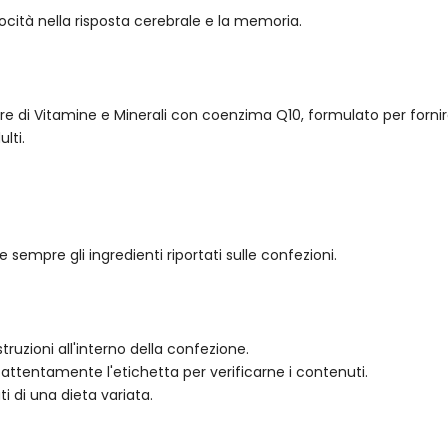
locità nella risposta cerebrale e la memoria.
re di Vitamine e Minerali con coenzima Q10, formulato per forni
lti.
e sempre gli ingredienti riportati sulle confezioni.
ruzioni all'interno della confezione.
e attentamente l'etichetta per verificarne i contenuti.
i di una dieta variata.