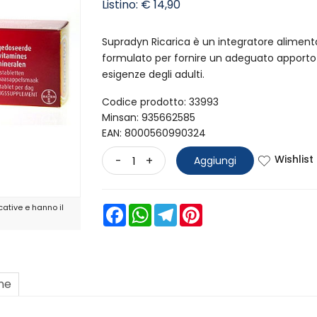
Listino: € 14,90
Supradyn Ricarica è un integratore aliment
formulato per fornire un adeguato apporto d
esigenze degli adulti.
Codice prodotto: 33993
Minsan:
935662585
EAN: 8000560990324
Wishlist
-
+
Aggiungi
ative e hanno il
Facebook
WhatsApp
Telegram
Pinterest
one