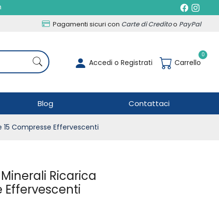
h
Pagamenti sicuri con
Carte di Credito
o
PayPal
0
Accedi o Registrati
Carrello
Blog
Contattaci
re 15 Compresse Effervescenti
Minerali Ricarica
 Effervescenti