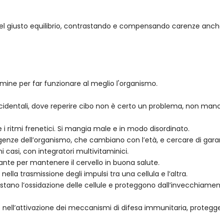
 nel giusto equilibrio, contrastando e compensando carenze anche
amine per far funzionare al meglio l'organismo.
identali, dove reperire cibo non è certo un problema, non manc
i e i ritmi frenetici. Si mangia male e in modo disordinato.
enze dell’organismo, che cambiano con l’età, e cercare di garanti
i casi, con integratori multivitaminici.
ante per mantenere il cervello in buona salute.
lla trasmissione degli impulsi tra una cellula e l’altra.
rastano l’ossidazione delle cellule e proteggono dall’invecchiam
nell’attivazione dei meccanismi di difesa immunitaria, proteggen