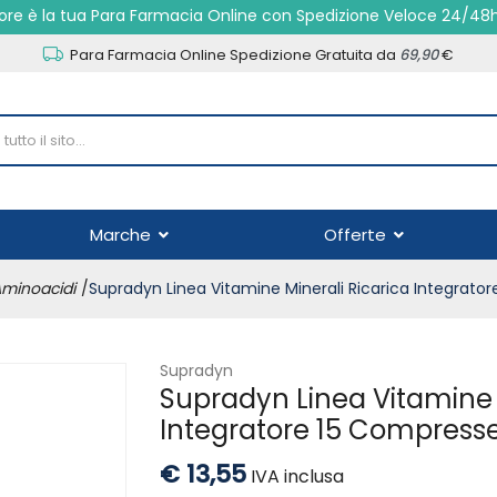
re è la tua Para Farmacia Online con Spedizione Veloce 24/48
Para Farmacia Online Spedizione Gratuita da
69,90
€
Marche
Offerte
Aminoacidi
Supradyn Linea Vitamine Minerali Ricarica Integrato
Supradyn
Supradyn Linea Vitamine 
Integratore 15 Compresse
€ 13,55
IVA inclusa