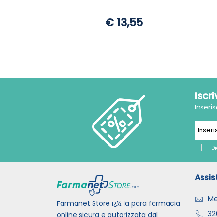
€ 13,55
Iscr
Inseri
Di
Assis
Me
Farmanet Store ï¿½ la para farmacia
32
online sicura e autorizzata dal