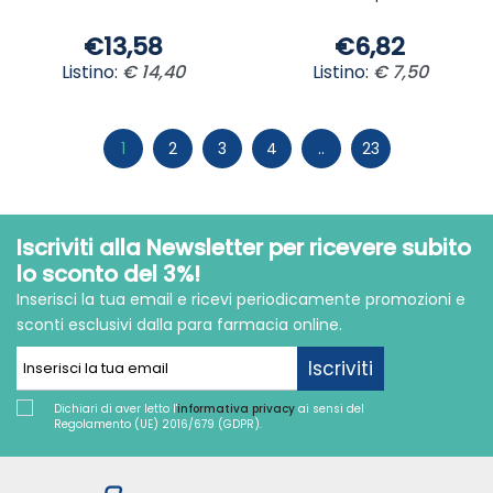
€13,58
€6,82
Listino:
€ 14,40
Listino:
€ 7,50
1
2
3
4
..
23
Iscriviti alla Newsletter per ricevere subito
lo sconto del 3%!
Inserisci la tua email e ricevi periodicamente promozioni e
sconti esclusivi dalla para farmacia online.
Iscriviti
Dichiari di aver letto l'
informativa privacy
ai sensi del
Regolamento (UE) 2016/679 (GDPR).