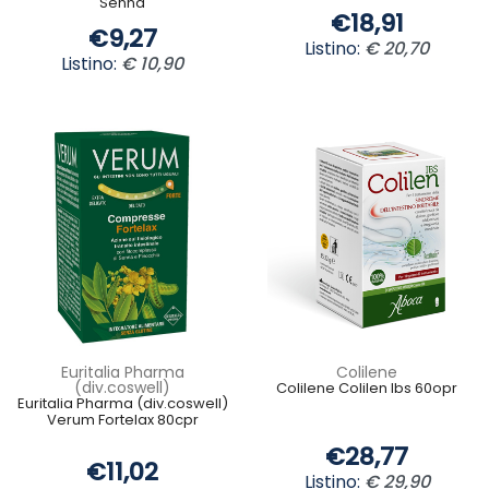
Senna
€18,91
€9,27
Listino:
€ 20,70
Listino:
€ 10,90
Euritalia Pharma
Colilene
(div.coswell)
Colilene Colilen Ibs 60opr
Euritalia Pharma (div.coswell)
Verum Fortelax 80cpr
€28,77
€11,02
Listino:
€ 29,90