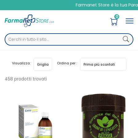
Farmanet Store è la tua Para Farma
0
Home
Categorie
Apparato digerente
Visualizza:
Ordina per :
Stipsi e transito intestinale
458 prodotti trovati