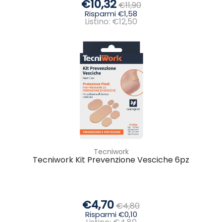
€10,32
€11,90
Risparmi €1,58
Listino: €12,50
Tecniwork
Tecniwork Kit Prevenzione Vesciche 6pz
€4,70
€4,80
Risparmi €0,10