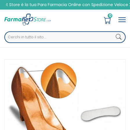
a tua Para Farmacia Online con Spedizione Veloce 24/48h
0
Home
Catalogo
/
Igiene
/
Corpo
/
Piedi
Safte Orione Ok Ped G207 Protezione Tallone Gel
Polimero Misura Unica 1 Paio