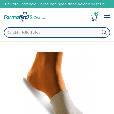
Para Farmacia Online con Spedizione Veloce 24/48h
0
Home
Catalogo
/
Presidi Sanitari
/
Ortopedici
Safte Orione Ok Ped G202 Fascia Metatarsale Gel
Polimero Sinistra L 1 Pezzo