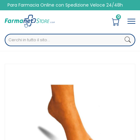
macia Online con Spedizione Veloce 24/48h
0
Home
Catalogo
/
Presidi Sanitari
/
Ortopedici
/
Articoli contenitivi
Safte Orione Ok Ped G107 Tubo Dita + Separa Dita L