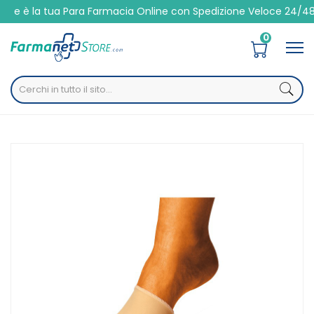
a Para Farmacia Online con Spedizione Veloce 24/48h
0
Home
Catalogo
/
Igiene
/
Corpo
/
Piedi
Safte Orione Ok Ped G103 Fascetta Alluce Gel Polimero
Misura Unica 1 Pezzo