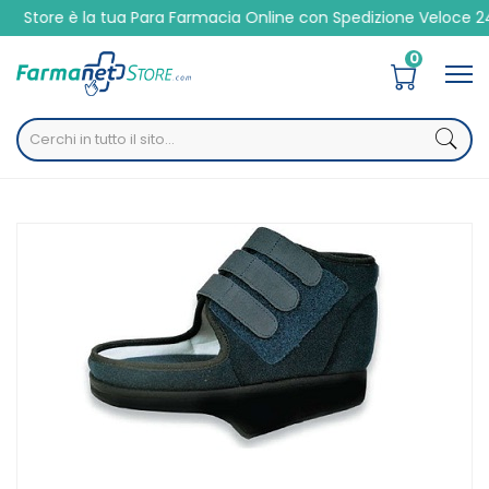
ua Para Farmacia Online con Spedizione Veloce 24/48h
0
Home
Catalogo
/
Presidi Sanitari
/
Ortopedici
/
Calzature
Safte Orione Ok Ped 150 Scarpa Post Operatoria Baruk Blu
43-44 Xl