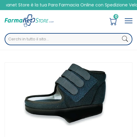
la tua Para Farmacia Online con Spedizione Veloce 24/48h
0
Home
Catalogo
/
Presidi Sanitari
/
Ortopedici
/
Calzature
Safte Orione Ok Ped 150 Scarpa Post Operatoria Baruk Blu
37-38 S