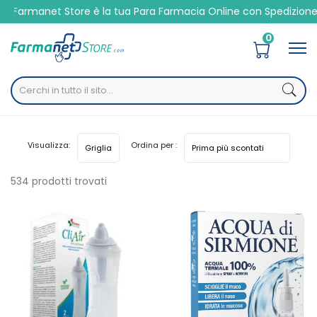
manet Store è la tua Para Farmacia Online con Spedizione Velo
0
Home
Categorie
Altre
Naso
Visualizza:
Ordina per :
534 prodotti trovati