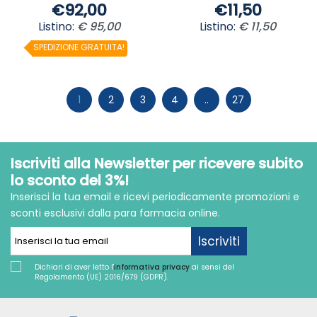
€92,00
€11,50
Listino:
€ 95,00
Listino:
€ 11,50
SPEDIZIONE GRATUITA!
1
2
3
4
..
27
Iscriviti alla Newsletter per ricevere subito
lo sconto del 3%!
Inserisci la tua email e ricevi periodicamente promozioni e
sconti esclusivi dalla para farmacia online.
Iscriviti
Dichiari di aver letto l'
informativa privacy
ai sensi del
Regolamento (UE) 2016/679 (GDPR).