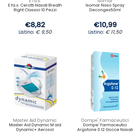
E.fa.s.
Isomar
E.fa.s. Cerotti Nasali Breath
Isomar Naso Spray
Right Classici 10 Pezzi
Deconges50ml
€8,82
€10,99
Listino:
€ 9,50
Listino:
€ 11,50
Master Aid Dynamic
Dompe' Farmaceutici
Master Aid Dynamic M aid
Dompe' Farmaceutici
Dynamic+ Aerosol
Argotone 0 12 Gocce Nasali