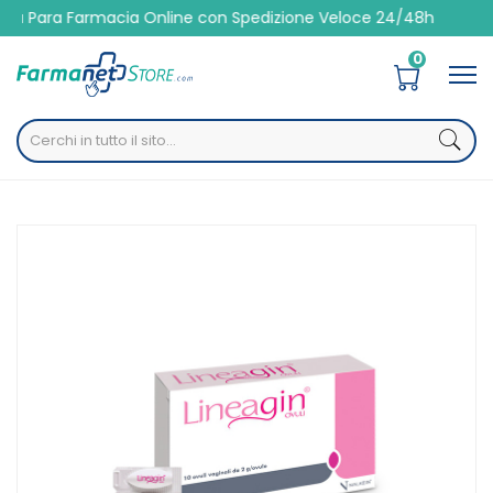
ra Farmacia Online con Spedizione Veloce 24/48h
0
Home
Catalogo
/
Igiene
/
Igiene intima
/
Detergenti Igiene intima
Lineagin Ovuli 10 Ovuli 2 G