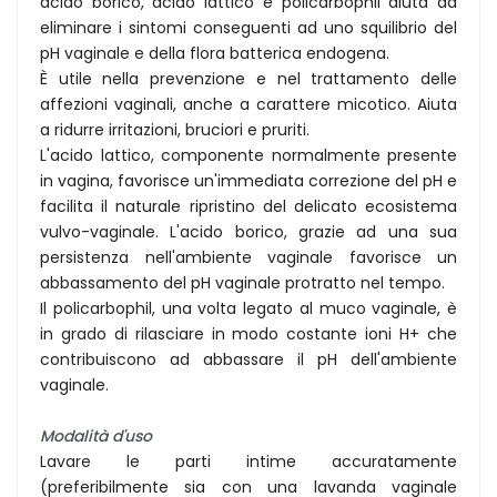
acido borico, acido lattico e policarbophil aiuta ad
eliminare i sintomi conseguenti ad uno squilibrio del
pH vaginale e della flora batterica endogena.
È utile nella prevenzione e nel trattamento delle
affezioni vaginali, anche a carattere micotico. Aiuta
a ridurre irritazioni, bruciori e pruriti.
L'acido lattico, componente normalmente presente
in vagina, favorisce un'immediata correzione del pH e
facilita il naturale ripristino del delicato ecosistema
vulvo-vaginale. L'acido borico, grazie ad una sua
persistenza nell'ambiente vaginale favorisce un
abbassamento del pH vaginale protratto nel tempo.
Il policarbophil, una volta legato al muco vaginale, è
in grado di rilasciare in modo costante ioni H+ che
contribuiscono ad abbassare il pH dell'ambiente
vaginale.
Modalità d'uso
Lavare le parti intime accuratamente
(preferibilmente sia con una lavanda vaginale