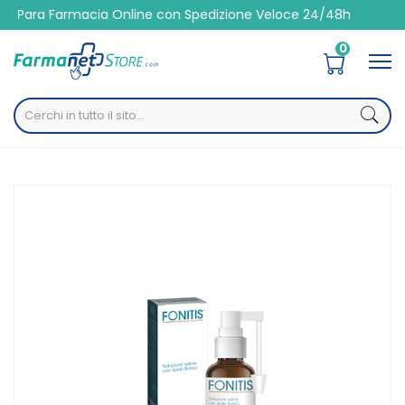
acia Online con Spedizione Veloce 24/48h
0
Home
Catalogo
/
Altre
/
Orecchio
Fonitis Spray 50 Ml