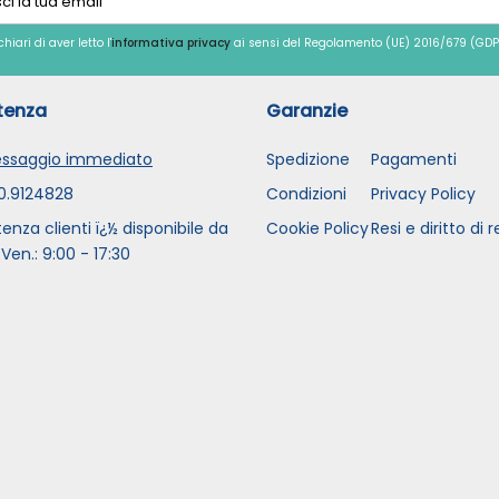
chiari di aver letto l'
informativa privacy
ai sensi del Regolamento (UE) 2016/679 (GDP
tenza
Garanzie
ssaggio immediato
Spedizione
Pagamenti
0.9124828
Condizioni
Privacy Policy
tenza clienti ï¿½ disponibile da
Cookie Policy
Resi e diritto di 
 Ven.: 9:00 - 17:30