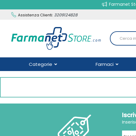
Farmanet Sto
Assistenza Clienti:
3209124828
Categorie
Farmaci
Iscr
Inseri