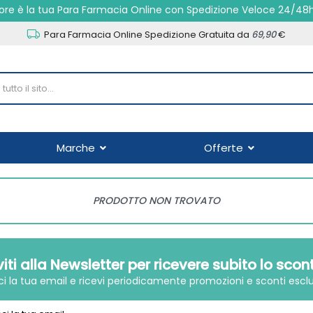
re è la tua Para Farmacia Online con Spedizione Veloce 24/48
Para Farmacia Online Spedizione Gratuita da
69,90
€
Marche
Offerte
PRODOTTO NON TROVATO
iviti alla Newsletter per ricevere subito lo scon
sci la tua email e ricevi periodicamente promozioni e sconti esclu