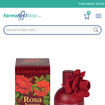
Farmanet Store è la tua Par
0
Home
Catalogo
/
Igiene
/
Corpo
/
Profumi deodoranti
L'erbolario Rosa Purpurea Profumo 50 Ml Edizione Limitata