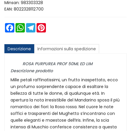
Minsan:
983303328
EAN: 8022328112700
Facebook
WhatsApp
Telegram
Pinterest
Descrizione
Informazioni sulla spedizione
ROSA PURPUREA PROF 50ML ED LIM
Descrizione prodotto
Mille petali raffinatissimi, un frutto inaspettato, ecco
un profumo sorprendente capace di esaltare la
bellezza di tutte le donne, di qualunque età. In
apertura la nota irresistibile del Mandarino sposa il più
romantico dei fiori: la Rosa rossa. Nel cuore le note
soffici e trasparenti del Mughetto s’incontrano con
quelle eleganti e maestose dell’Iris. Infine, la scia
intensa di Muschio conferisce consistenza a questa