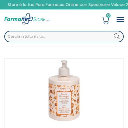
a tua Para Farmacia Online con Spedizione Veloce 24/48h
0
Home
Catalogo
/
Cosmesi
/
Viso
/
Detergenti struccanti
L'erbolario Bacche Fiori Legni Gel Detergente Viso & Mani
500 Ml