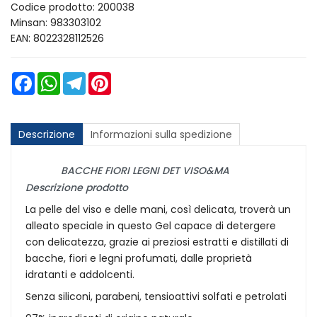
Codice prodotto: 200038
Minsan:
983303102
EAN: 8022328112526
Facebook
WhatsApp
Telegram
Pinterest
Descrizione
Informazioni sulla spedizione
BACCHE FIORI LEGNI DET VISO&MA
Descrizione prodotto
La pelle del viso e delle mani, così delicata, troverà un
alleato speciale in questo Gel capace di detergere
con delicatezza, grazie ai preziosi estratti e distillati di
bacche, fiori e legni profumati, dalle proprietà
idratanti e addolcenti.
Senza siliconi, parabeni, tensioattivi solfati e petrolati