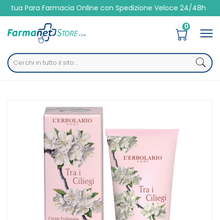
Para Farmacia Online con Spedizione Veloce 24/48h
0
Home
Catalogo
/
Igiene
/
Corpo
L'Erbolario Linea Tra i Ciliegi Vivace e Delicato Crema
Idratante Corpo 200 ml