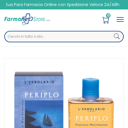
 Para Farmacia Online con Spedizione Veloce 24/48h
0
Home
Catalogo
/
Igiene
/
Corpo
L'Erbolario Linea Periplo Shampoo Doccia 250 ml