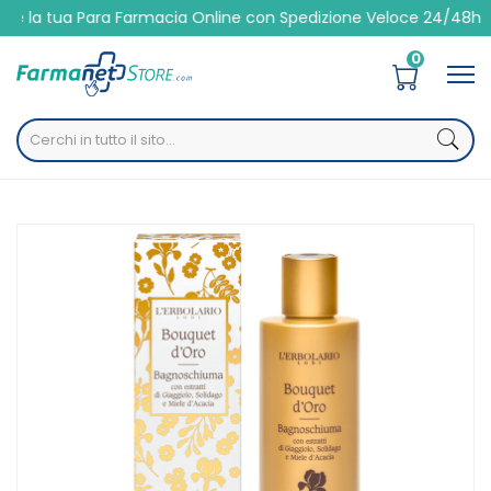
ua Para Farmacia Online con Spedizione Veloce 24/48h
0
Home
Catalogo
/
Igiene
/
Corpo
L'Erbolario Linea Bouquet d'Oro Bagnoschiuma 250 ml
Home
Catalogo
/
Igiene
/
Corpo
L'Erbolario Linea Bouquet d'Oro Bagnoschiuma 250 ml