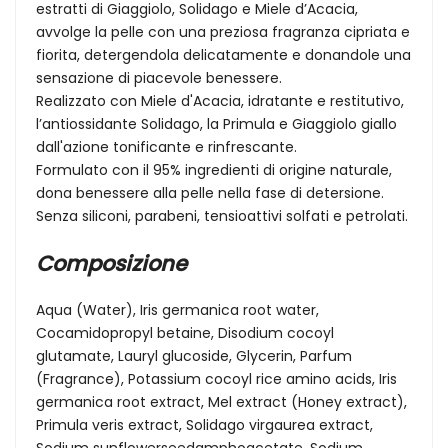
estratti di Giaggiolo, Solidago e Miele d’Acacia,
avvolge la pelle con una preziosa fragranza cipriata e
fiorita, detergendola delicatamente e donandole una
sensazione di piacevole benessere.
Realizzato con Miele d'Acacia, idratante e restitutivo,
l’antiossidante Solidago, la Primula e Giaggiolo giallo
dall'azione tonificante e rinfrescante.
Formulato con il 95% ingredienti di origine naturale,
dona benessere alla pelle nella fase di detersione.
Senza siliconi, parabeni, tensioattivi solfati e petrolati.
Composizione
Aqua (Water), Iris germanica root water,
Cocamidopropyl betaine, Disodium cocoyl
glutamate, Lauryl glucoside, Glycerin, Parfum
(Fragrance), Potassium cocoyl rice amino acids, Iris
germanica root extract, Mel extract (Honey extract),
Primula veris extract, Solidago virgaurea extract,
Sodium sunflowerseedamphoacetate, Sodium