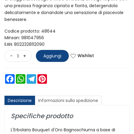
una preziosa fragranza cipriata e fiorita, detergendola
delicatamente e donandole una sensazione di piacevole
benessere.
Codice prodotto: 48644
Minsan:
981047956
EAN: 8022328112090
Wishlist
-
+
Aggiungi
Facebook
WhatsApp
Telegram
Pinterest
Descrizione
Informazioni sulla spedizione
Specifiche prodotto
L'Erbolario Bouquet d'Oro Bagnoschiuma a base di