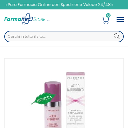
a Farmacia Online con Spedizione Veloce 24/48h
0
Home
Catalogo
/
Cosmesi
/
Viso
L'Erbolario Linea Acido Ialuronico Anti-Rughe Rassodante
Crema Notte 50 ml