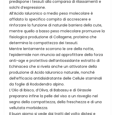
predispone i tessuti alla comparsa di rilassamenti e
solchi d’espressione.
All’Acido Ialuronico a medio peso molecolare è
affidato lo specifico compito di accrescere e
rinforzare la funzione di naturale barriera della cute,
mentre quello a basso peso molecolare promuove la
fisiologica produzione di Collagene, proteina che
determina la compattezza dei tessuti.
Mentre lentamente scorrono le ore della notte,
l’epidermide non rinuncia ad approfittare della forza
anti-age e protettiva dell’antiossidante estratto di
Echinacea che si rivela anche un attivatore della
produzione di Acido Ialuronico naturale, nonché
dell’efficacia antidisidratante delle Cellule staminali
da foglie di Rododendro alpino.
L’Olio di Ibisco, d’Oliva, di Babassu e di Girasole
preparano infine la pelle del viso a un risveglio nel
segno della compattezza, della freschezza e di una
vellutata morbidezza.
Il buon giorno si vede dai tratti del volto distesi e