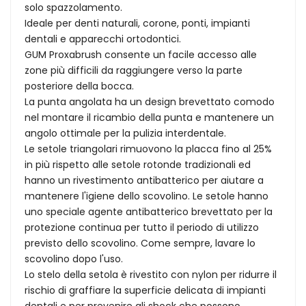
solo spazzolamento.
Ideale per denti naturali, corone, ponti, impianti
dentali e apparecchi ortodontici.
GUM Proxabrush consente un facile accesso alle
zone più difficili da raggiungere verso la parte
posteriore della bocca.
La punta angolata ha un design brevettato comodo
nel montare il ricambio della punta e mantenere un
angolo ottimale per la pulizia interdentale.
Le setole triangolari rimuovono la placca fino al 25%
in più rispetto alle setole rotonde tradizionali ed
hanno un rivestimento antibatterico per aiutare a
mantenere l'igiene dello scovolino. Le setole hanno
uno speciale agente antibatterico brevettato per la
protezione continua per tutto il periodo di utilizzo
previsto dello scovolino. Come sempre, lavare lo
scovolino dopo l'uso.
Lo stelo della setola è rivestito con nylon per ridurre il
rischio di graffiare la superficie delicata di impianti
dentali e per prevenire gli shock che possono