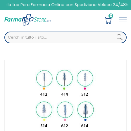
 Para Farmacia Online con Spedizione Veloce 24/48h
0
Home
Catalogo
/
Altre
/
Cavo orale
GUM Linea Igiene Dentale Quotidiana Proxabrush 412 8
Ricambi Cilindrici 0.9 mm