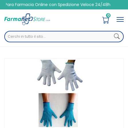
ra Farmacia Online con Spedizione Veloce 24/48h
0
Home
Catalogo
/
Altre
/
Dermatologici
For.me.sa Guanto Cotone Ambidx 7,5 1pa