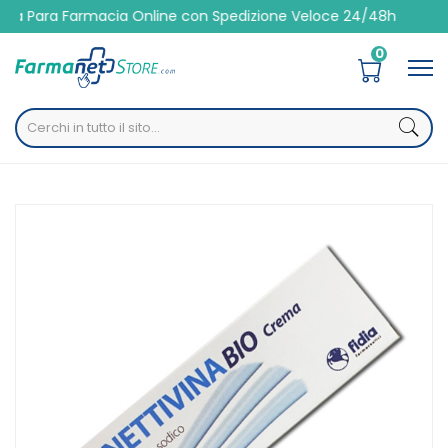
ra Farmacia Online con Spedizione Veloce 24/48h
0
Home
Catalogo
/
Altre
/
Solari
/
Doposole
Fidia Linea Dispositivi Medici ConnettivinaBio Crema
Trattamento Ferite 25 g