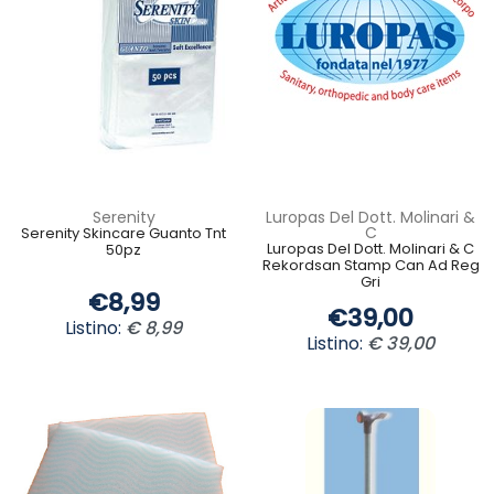
Serenity
Luropas Del Dott. Molinari &
C
Serenity Skincare Guanto Tnt
Luropas Del Dott. Molinari & C
50pz
Rekordsan Stamp Can Ad Reg
Gri
€8,99
€39,00
Listino:
€ 8,99
Listino:
€ 39,00