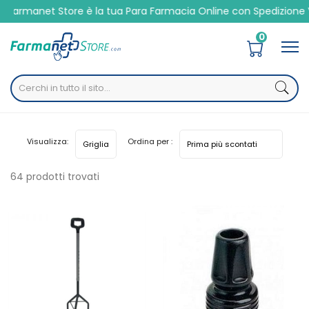
anet Store è la tua Para Farmacia Online con Spedizione Veloc
0
Home
Categorie
Presidi Sanitari
Dispositivi per disabili
Visualizza:
Ordina per :
64 prodotti trovati