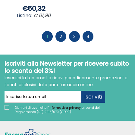
€50,32
Listino:
€ 61,90
1
2
3
4
Iscriviti alla Newsletter per ricevere subito
lo sconto del 3%!
Inserisci la tua email e ricevi periodicamente promozioni e
sconti esclusivi dalla para farmacia online.
Iscriviti
Dichiari di aver letto l'
informativa privacy
ai sensi del
Regolamento (UE) 2016/679 (GDPR).