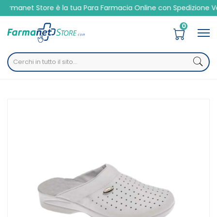
è la tua Para Farmacia Online con Spedizione Veloce 24/48h
0
Home
Catalogo
/
Presidi Sanitari
/
Ortopedici
/
Calzature
Cliawalk Unipersonale Scarpa Cliawalk Dinamic New
Bianco 41