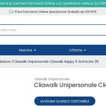
re è la tua Para Farmacia Online con Spedizione Veloce 24/48
Para Farmacia Online Spedizione Gratuita da
69,90
€
Marche
Offerte
zature
Cliawalk Unipersonale Cliawalk Happy 6 Antracite 36
Cliawalk Unipersonale
Cliawalk Unipersonale Cl
AVVISAMI QUANDO DISPONIBILE