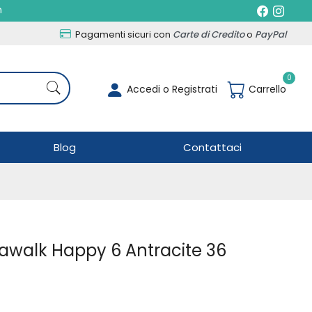
h
Pagamenti sicuri con
Carte di Credito
o
PayPal
0
Accedi o Registrati
Carrello
Blog
Contattaci
iawalk Happy 6 Antracite 36