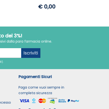
€ 0,00
to del 3%!
sivi dalla para farmacia online.
Iscriviti
R).
Pagamenti Sicuri
Paga come vuoi sempre in
completa sicurezza
recesso