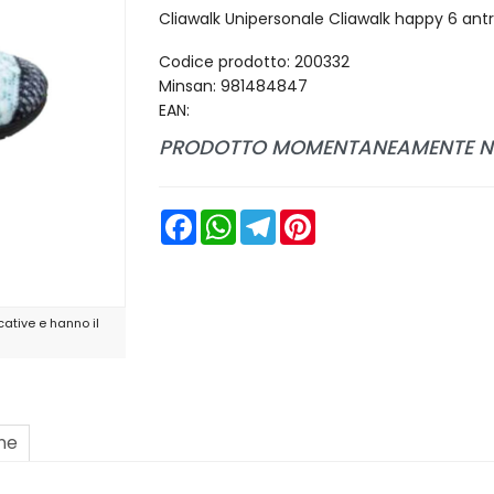
Cliawalk Unipersonale Cliawalk happy 6 ant
Codice prodotto: 200332
Minsan:
981484847
EAN:
PRODOTTO MOMENTANEAMENTE NO
Facebook
WhatsApp
Telegram
Pinterest
ative e hanno il
one