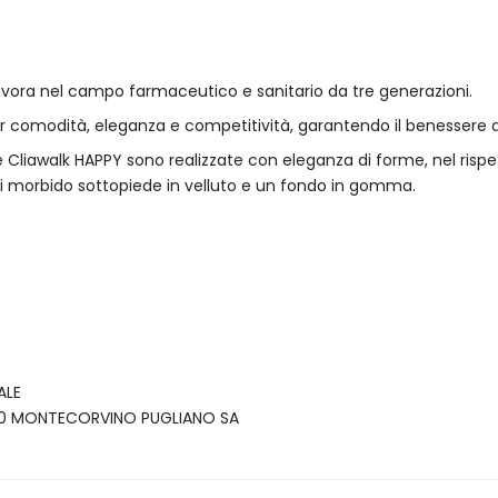
avora nel campo farmaceutico e sanitario da tre generazioni.
er comodità, eleganza e competitività, garantendo il benessere d
e Cliawalk HAPPY sono realizzate con eleganza di forme, nel rispet
 di morbido sottopiede in velluto e un fondo in gomma.
ALE
4090 MONTECORVINO PUGLIANO SA