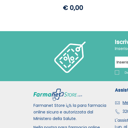
€ 0,00
Iscr
Inseri
Di
Assis
Me
Farmanet Store ï¿½ la para farmacia
32
online sicura e autorizzata dal
Ministero della Salute.
L'assis
Lun. al
Nella nostra para farmacia online