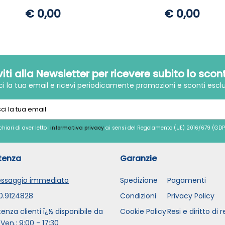
€ 0,00
€ 0,00
iviti alla Newsletter per ricevere subito lo scon
sci la tua email e ricevi periodicamente promozioni e sconti esclu
chiari di aver letto l'
informativa privacy
ai sensi del Regolamento (UE) 2016/679 (GDP
tenza
Garanzie
ssaggio immediato
Spedizione
Pagamenti
0.9124828
Condizioni
Privacy Policy
tenza clienti ï¿½ disponibile da
Cookie Policy
Resi e diritto di 
 Ven.: 9:00 - 17:30