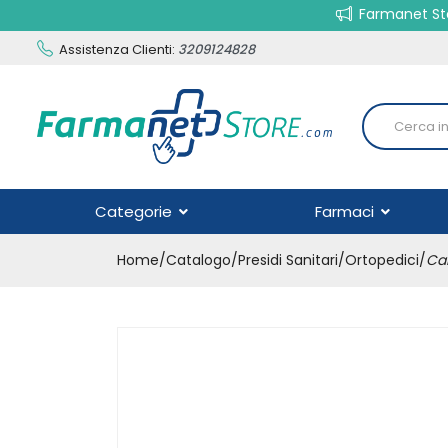
Farmanet Sto
Assistenza Clienti:
3209124828
Categorie
Farmaci
Home
Catalogo
/
Presidi Sanitari
/
Ortopedici
/
Cal