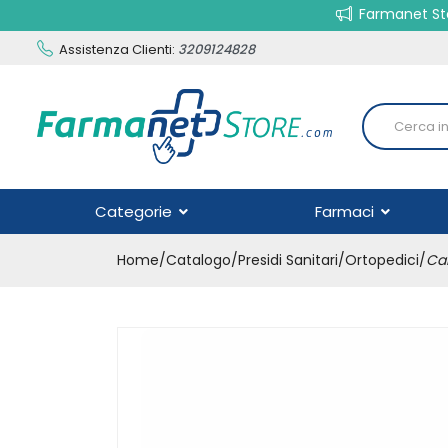
Farmanet Sto
Assistenza Clienti:
3209124828
Categorie
Farmaci
Home
Catalogo
/
Presidi Sanitari
/
Ortopedici
/
Cal