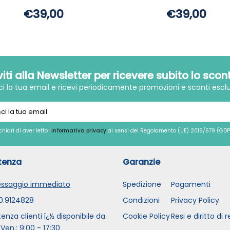
€39,00
€39,00
iviti alla Newsletter per ricevere subito lo scon
sci la tua email e ricevi periodicamente promozioni e sconti esclu
chiari di aver letto l'
informativa privacy
ai sensi del Regolamento (UE) 2016/679 (GDP
tenza
Garanzie
ssaggio immediato
Spedizione
Pagamenti
0.9124828
Condizioni
Privacy Policy
tenza clienti ï¿½ disponibile da
Cookie Policy
Resi e diritto di 
 Ven.: 9:00 - 17:30