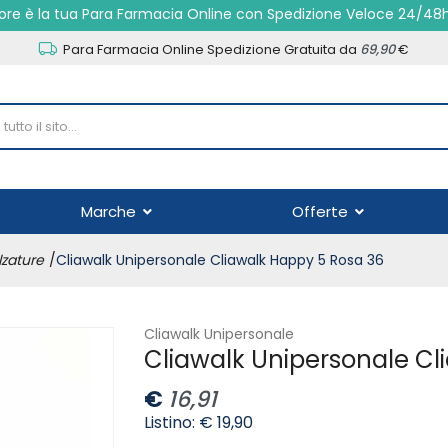
re è la tua Para Farmacia Online con Spedizione Veloce 24/48
Para Farmacia Online Spedizione Gratuita da
69,90
€
Marche
Offerte
zature
Cliawalk Unipersonale Cliawalk Happy 5 Rosa 36
Cliawalk Unipersonale
Cliawalk Unipersonale Cl
€
16,91
Listino: € 19,90