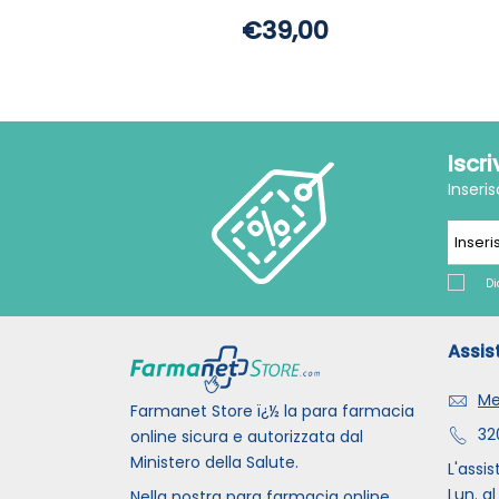
€39,00
Iscr
Inseri
Di
Assis
Me
Farmanet Store ï¿½ la para farmacia
32
online sicura e autorizzata dal
Ministero della Salute.
L'assis
Lun. al
Nella nostra para farmacia online