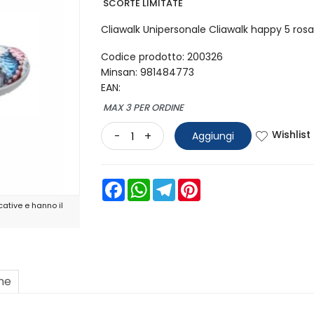
SCORTE LIMITATE
Cliawalk Unipersonale Cliawalk happy 5 rosa
Codice prodotto: 200326
Minsan:
981484773
EAN:
MAX 3 PER ORDINE
Wishlist
-
+
Aggiungi
Facebook
WhatsApp
Telegram
Pinterest
ative e hanno il
one