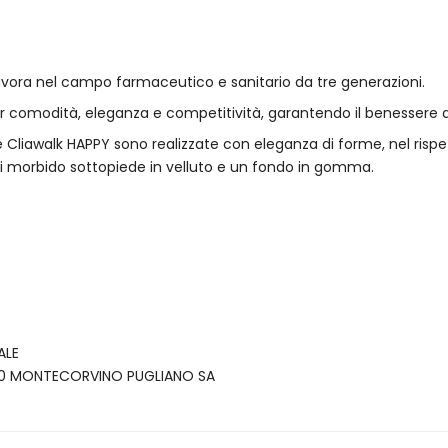
avora nel campo farmaceutico e sanitario da tre generazioni.
er comodità, eleganza e competitività, garantendo il benessere d
e Cliawalk HAPPY sono realizzate con eleganza di forme, nel rispet
 di morbido sottopiede in velluto e un fondo in gomma.
ALE
4090 MONTECORVINO PUGLIANO SA