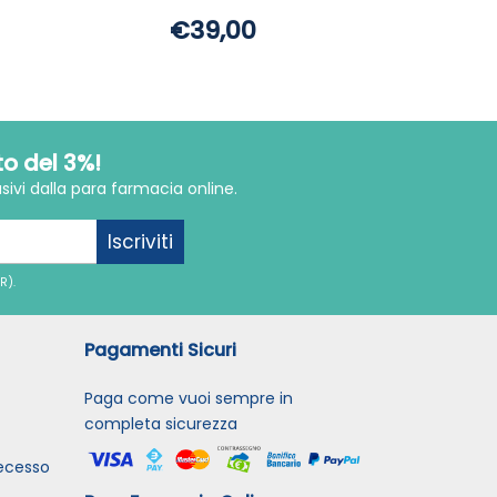
€39,00
to del 3%!
sivi dalla para farmacia online.
Iscriviti
R).
Pagamenti Sicuri
Paga come vuoi sempre in
completa sicurezza
recesso