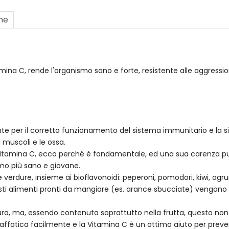
one
tamina C, rende l'organismo sano e forte, resistente alle aggressi
te per il corretto funzionamento del sistema immunitario e la si
 i muscoli e le ossa.
itamina C, ecco perché è fondamentale, ed una sua carenza può 
ismo più sano e giovane.
 verdure, insieme ai bioflavonoidi: peperoni, pomodori, kiwi, agru
esti alimenti pronti da mangiare (es. arance sbucciate) vengano 
tura, ma, essendo contenuta soprattutto nella frutta, questo n
 affatica facilmente e la Vitamina C è un ottimo aiuto per preve