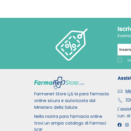
Iscr
Inseri
Di
Assis
Me
Farmanet Store ï¿½ la para farmacia
32
online sicura e autorizzata dal
Ministero della Salute.
L'assis
Lun. al
Nella nostra para farmacia online
trovi un ampio catalogo di Farmaci
SOP.