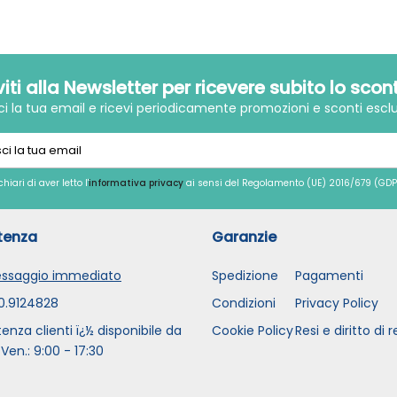
iviti alla Newsletter per ricevere subito lo scon
sci la tua email e ricevi periodicamente promozioni e sconti esclu
chiari di aver letto l'
informativa privacy
ai sensi del Regolamento (UE) 2016/679 (GDP
tenza
Garanzie
ssaggio immediato
Spedizione
Pagamenti
0.9124828
Condizioni
Privacy Policy
tenza clienti ï¿½ disponibile da
Cookie Policy
Resi e diritto di 
 Ven.: 9:00 - 17:30