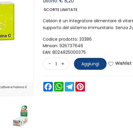
Listino: € 8,20
SCORTE LIMITATE
Cebion è un integratore alimentare di vit
supporto del sistema immunitario. Senza Z
Codice prodotto: 33386
Minsan:
926737646
EAN: 8024825000375
Wishlist
-
+
Aggiungi
Facebook
WhatsApp
Telegram
Pinterest
ative e hanno il