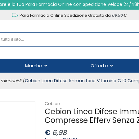
re è la tua Para Farmacia Online con Spedizione Veloce 24/48
Para Farmacia Online Spedizione Gratuita da
69,90
€
Marche
Offerte
Aminoacidi
Cebion Linea Difese Immunitarie Vitamina C 10 Com
Cebion
Cebion Linea Difese Immu
Compresse Efferv Senza
€
6,98