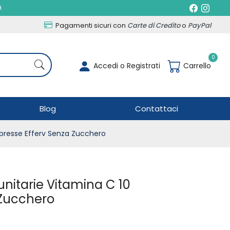
h
Pagamenti sicuri con
Carte di Credito
o
PayPal
0
Accedi o Registrati
Carrello
Blog
Contattaci
presse Efferv Senza Zucchero
nitarie Vitamina C 10
 Zucchero