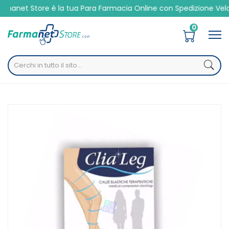
e è la tua Para Farmacia Online con Spedizione Veloce 24/48h
0
Home
Catalogo
/
Presidi Sanitari
/
Ortopedici
/
Abbigliamento
Budetta Farma Gambaletto Clialeg K1 Punta Aperta
Colore Beige Taglia 3