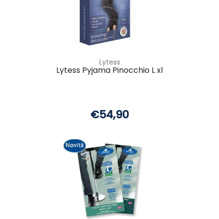
Lytess
Lytess Pyjama Pinocchio L xl
€54,90