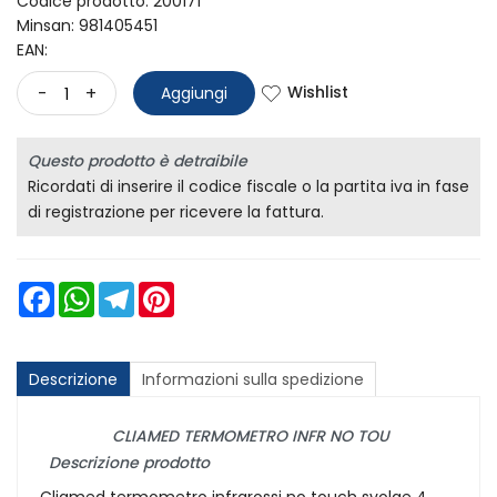
Codice prodotto: 200171
Minsan:
981405451
EAN:
Wishlist
-
+
Aggiungi
Questo prodotto è detraibile
Ricordati di inserire il codice fiscale o la partita iva in fase
di registrazione per ricevere la fattura.
Facebook
WhatsApp
Telegram
Pinterest
Descrizione
Informazioni sulla spedizione
CLIAMED TERMOMETRO INFR NO TOU
Descrizione prodotto
Cliamed termometro infrarossi no touch svolge 4