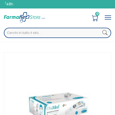
0
Home
Catalogo
/
Presidi Sanitari
/
Autodiagnostici
/
Termometri
Budetta Farma Cliamed Termometro Infrarossi No Touch