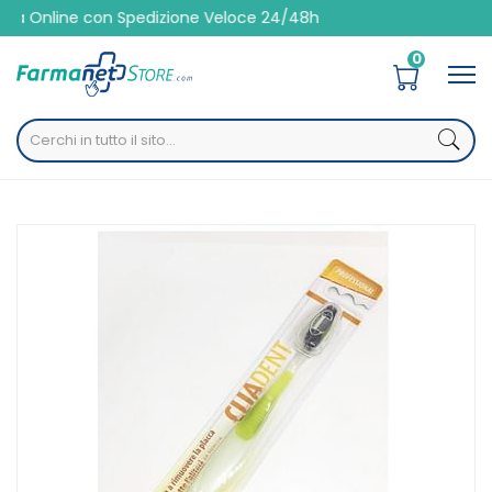
 con Spedizione Veloce 24/48h
0
Home
Catalogo
/
Altre
/
Cavo orale
/
Spazzolini
Budetta Farma Cliadent Spazzolino Ortho