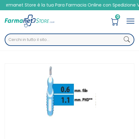
è la tua Para Farmacia Online con Spedizione Veloce 24/48h
0
Home
Catalogo
/
Altre
/
Cavo orale
/
Accessori per la pulizia dei denti
Budetta Farma Cliadent Scovolino 5 Pezzi 1,1 Mm