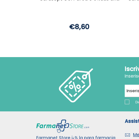
€8,60
Iscr
Inseri
Di
Assis
Me
Farmanet Store ï¿½ la para farmacia