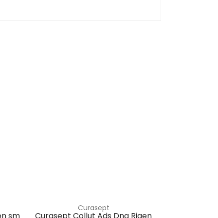
Curasept
en sm
Curasept Collut Ads Dna Rigen