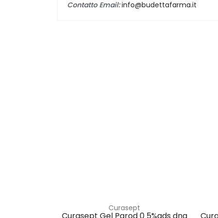
Contatto Email:
info@budettafarma.it
Curasept
Curasept Gel Parod 0 5%ads dna
Cura