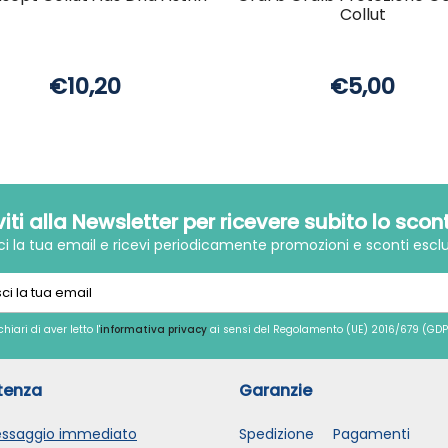
Collut
€10,20
€5,00
iviti alla Newsletter per ricevere subito lo scon
sci la tua email e ricevi periodicamente promozioni e sconti esclu
chiari di aver letto l'
informativa privacy
ai sensi del Regolamento (UE) 2016/679 (GDP
tenza
Garanzie
ssaggio immediato
Spedizione
Pagamenti