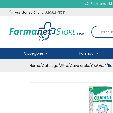
Farmanet Sto
Assistenza Clienti:
3209124828
Categorie
Farmaci
Home
Catalogo
/
Altre
/
Cavo orale
/
Collutori
Bu