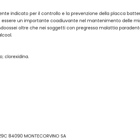
ente indicato per il controllo e la prevenzione della placca batte
 essere un importante coadiuvante nel mantenimento delle migli
ndoossei oltre che nei soggetti con pregressa malattia paradental
lcool.
io; clorexidina.
I, 29C 84090 MONTECORVINO SA