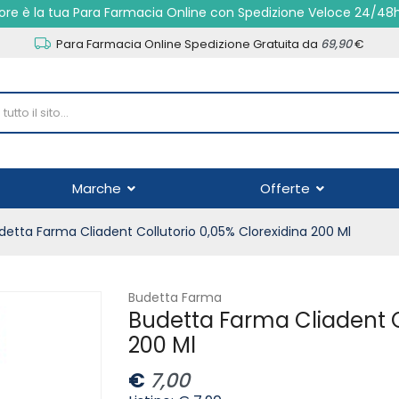
re è la tua Para Farmacia Online con Spedizione Veloce 24/48
Para Farmacia Online Spedizione Gratuita da
69,90
€
Marche
Offerte
detta Farma Cliadent Collutorio 0,05% Clorexidina 200 Ml
Budetta Farma
Budetta Farma Cliadent C
200 Ml
€
7,00