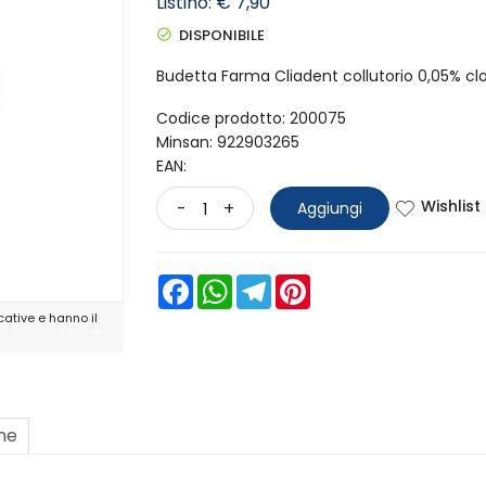
Listino: € 7,90
DISPONIBILE
Budetta Farma Cliadent collutorio 0,05% cl
Codice prodotto: 200075
Minsan:
922903265
EAN:
Wishlist
-
+
Aggiungi
Facebook
WhatsApp
Telegram
Pinterest
ative e hanno il
one