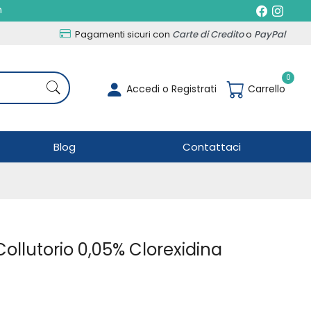
h
Pagamenti sicuri con
Carte di Credito
o
PayPal
0
Accedi o Registrati
Carrello
Blog
Contattaci
ollutorio 0,05% Clorexidina