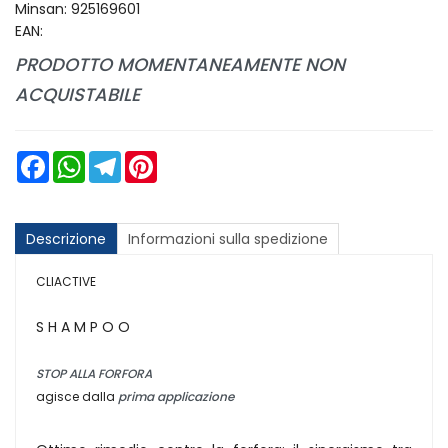
Minsan:
925169601
EAN:
PRODOTTO MOMENTANEAMENTE NON
ACQUISTABILE
Facebook
WhatsApp
Telegram
Pinterest
Descrizione
Informazioni sulla spedizione
CLIACTIVE
S H A M P O O
STOP ALLA FORFORA
agisce dalla
prima applicazione