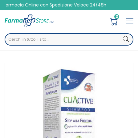
armacia Online con Spedizione Veloce 24/48h
0
Home
Catalogo
/
Igiene
/
Capelli
/
Shampoo
Budetta Farma Cliactive Shampoo Antiforfora 250 Ml