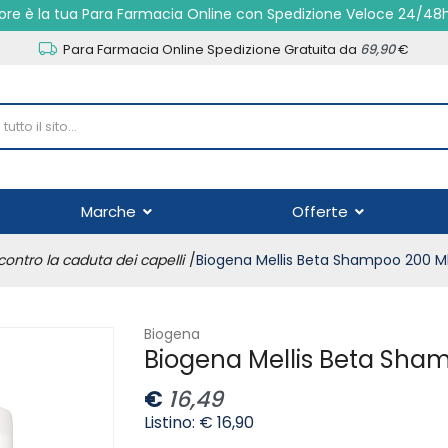
re è la tua Para Farmacia Online con Spedizione Veloce 24/48
Para Farmacia Online Spedizione Gratuita da
69,90
€
Marche
Offerte
contro la caduta dei capelli
Biogena Mellis Beta Shampoo 200 M
Biogena
Biogena Mellis Beta Sha
€
16,49
Listino: € 16,90