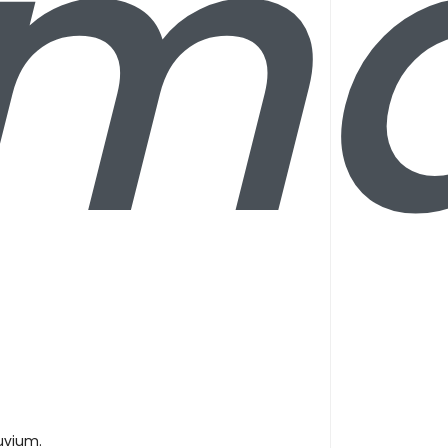
em
uvium.