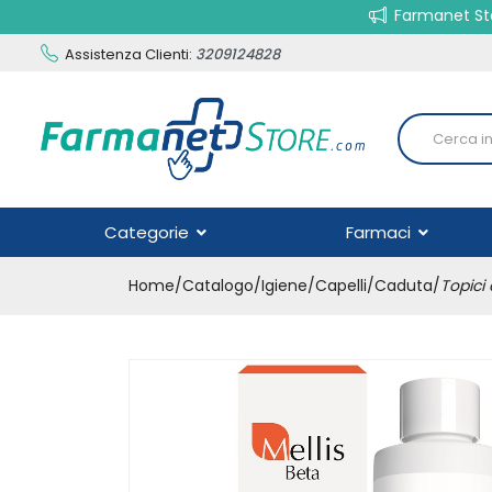
Farmanet Sto
Assistenza Clienti:
3209124828
Categorie
Farmaci
Home
Catalogo
/
Igiene
/
Capelli
/
Caduta
/
Topici 