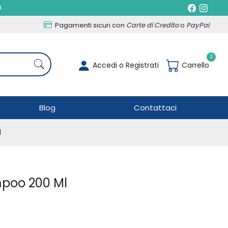
h
Pagamenti sicuri con
Carte di Credito
o
PayPal
0
Accedi o Registrati
Carrello
Blog
Contattaci
l
mpoo 200 Ml