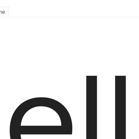
one
ell