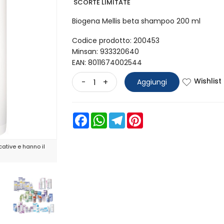
SCORTE LIMITATE
Biogena Mellis beta shampoo 200 ml
Codice prodotto: 200453
Minsan:
933320640
EAN: 8011674002544
Wishlist
-
+
Aggiungi
Facebook
WhatsApp
Telegram
Pinterest
ative e hanno il