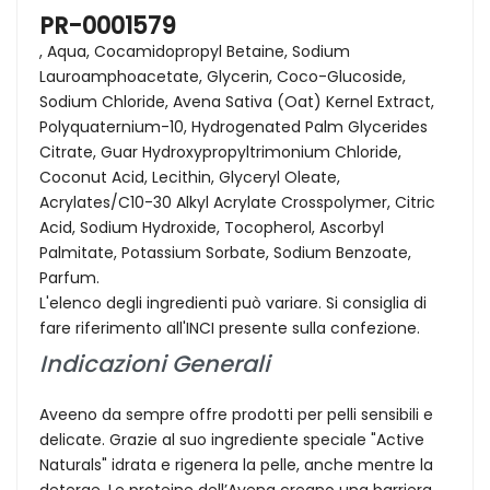
PR-0001579
, Aqua, Cocamidopropyl Betaine, Sodium
Lauroamphoacetate, Glycerin, Coco-Glucoside,
Sodium Chloride, Avena Sativa (Oat) Kernel Extract,
Polyquaternium-10, Hydrogenated Palm Glycerides
Citrate, Guar Hydroxypropyltrimonium Chloride,
Coconut Acid, Lecithin, Glyceryl Oleate,
Acrylates/C10-30 Alkyl Acrylate Crosspolymer, Citric
Acid, Sodium Hydroxide, Tocopherol, Ascorbyl
Palmitate, Potassium Sorbate, Sodium Benzoate,
Parfum.
L'elenco degli ingredienti può variare. Si consiglia di
fare riferimento all'INCI presente sulla confezione.
Indicazioni Generali
Aveeno da sempre offre prodotti per pelli sensibili e
delicate. Grazie al suo ingrediente speciale "Active
Naturals" idrata e rigenera la pelle, anche mentre la
deterge. Le proteine dell’Avena creano una barriera