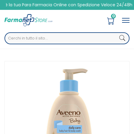
tua Para Farmacia Online con Spedizione Veloce 24/48h
0
Home
Catalogo
/
Igiene
/
Corpo
Aveeno Linea Baby Daily Care Bagnetto Corpo e Capelli
300 ml
Home
Catalogo
/
Prima infanzia
/
Infanzia
/
Igiene bambino
Aveeno Linea Baby Daily Care Bagnetto Corpo e Capelli
300 ml