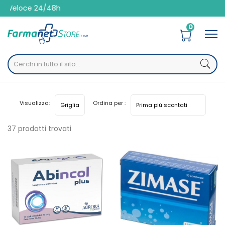
loce 24/48h
0
Home
Categorie
Apparato digerente
Antispastici
Visualizza:
Ordina per :
37 prodotti trovati