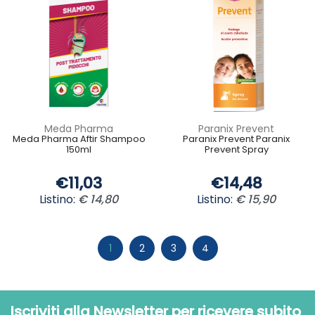
Meda Pharma
Paranix Prevent
Meda Pharma Aftir Shampoo
Paranix Prevent Paranix
150ml
Prevent Spray
€11,03
€14,48
Listino:
€ 14,80
Listino:
€ 15,90
1
2
3
4
Iscriviti alla Newsletter per ricevere subito