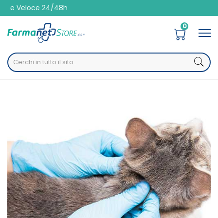
oce 24/48h
0
Home
Categorie
Igiene
Capelli
/ Antiparassitari