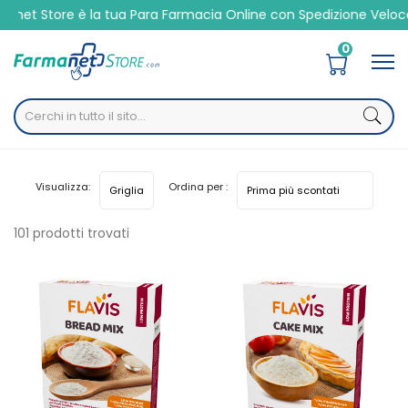
tore è la tua Para Farmacia Online con Spedizione Veloce 24/4
0
Home
Categorie
Metabolismo
Alimenti aproteici
Visualizza:
Ordina per :
101 prodotti trovati