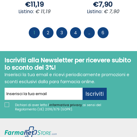
€11,19
€7,90
Listino:
€ 11,19
Listino:
€ 7,90
1
2
3
4
..
6
Iscriviti alla Newsletter per ricevere subito
lo sconto del 3%!
Inserisci la tua email e ricevi periodicamente promozioni e
sconti esclusivi dalla para farmacia online.
Iscriviti
Dichiari di aver letto l'
informativa privacy
ai sensi del
Regolamento (UE) 2016/679 (GDPR).