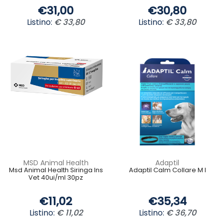
€31,00
€30,80
Listino:
€ 33,80
Listino:
€ 33,80
MSD Animal Health
Adaptil
Msd Animal Health Siringa Ins
Adaptil Calm Collare M l
Vet 40ui/ml 30pz
€11,02
€35,34
Listino:
€ 11,02
Listino:
€ 36,70