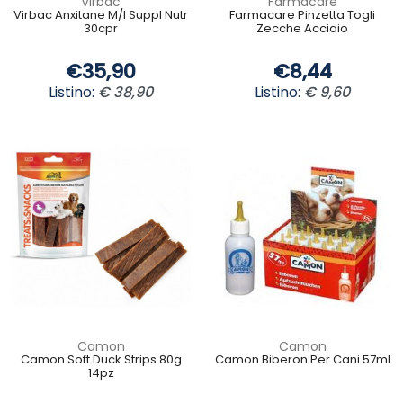
Virbac
Farmacare
Virbac Anxitane M/l Suppl Nutr
Farmacare Pinzetta Togli
30cpr
Zecche Acciaio
€35,90
€8,44
Listino:
€ 38,90
Listino:
€ 9,60
Camon
Camon
Camon Soft Duck Strips 80g
Camon Biberon Per Cani 57ml
14pz