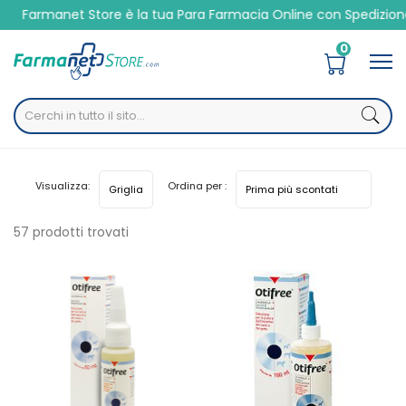
manet Store è la tua Para Farmacia Online con Spedizione Velo
0
Home
Categorie
Veterinaria
Accessori per animali
Visualizza:
Ordina per :
57 prodotti trovati