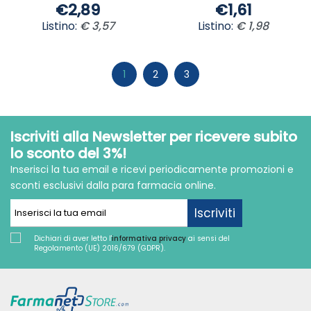
€2,89
€1,61
Listino:
€ 3,57
Listino:
€ 1,98
1
2
3
Iscriviti alla Newsletter per ricevere subito
lo sconto del 3%!
Inserisci la tua email e ricevi periodicamente promozioni e
sconti esclusivi dalla para farmacia online.
Iscriviti
Dichiari di aver letto l'
informativa privacy
ai sensi del
Regolamento (UE) 2016/679 (GDPR).