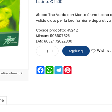
Listino: € 11,00
Aboca The Verde con Menta è una tisana co
valido aiuto per la loro funzione depurativa
Codice prodotto: 45242
Minsan:
906607825
EAN: 8032472022800
Wishlist
-
+
Aggiungi
Facebook
WhatsApp
Telegram
Pinterest
ative e hanno il
one