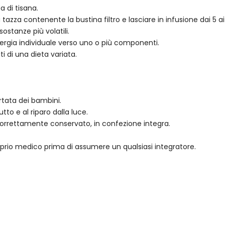
a di tisana.
 tazza contenente la bustina filtro e lasciare in infusione dai 5
ostanze più volatili.
allergia individuale verso uno o più componenti.
ti di una dieta variata.
rtata dei bambini.
tto e al riparo dalla luce.
o correttamente conservato, in confezione integra.
.
roprio medico prima di assumere un qualsiasi integratore.