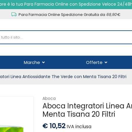
re è la tua Para Farmacia Online con Spedizione Veloce 24/48
Para Farmacia Online Spedizione Gratuita da
69,90
€
Marche
Offerte
atori Linea Antiossidante The Verde con Menta Tisana 20 Filtri
Aboca
Aboca Integratori Linea 
Menta Tisana 20 Filtri
€ 10,52
IVA inclusa