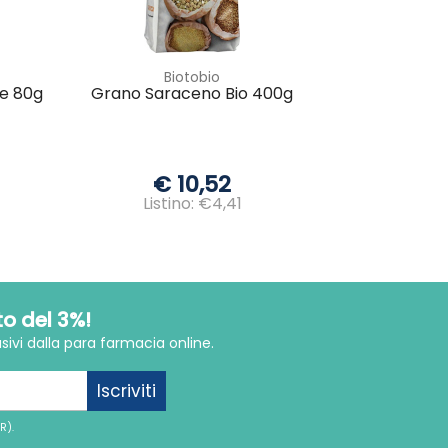
Biotobio
e 80g
Grano Saraceno Bio 400g
€ 10,52
Listino: €4,41
to del 3%!
sivi dalla para farmacia online.
Iscriviti
R).