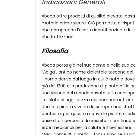
Indicazioni Generali
Aboca offre prodotti di qualità elevata, basa
materie prime sicure. Ciò permette di rispetta
che comprende l’esatta identificazione delle 
che li utilizzano.
Filosofia
Aboca porta già nel suo nome e nella sua co
“Abiga”, antico nome dialettale toscano del C
Il nome deriva dal luogo in cui è nata e dov
già dal 1200 alla produzione di piante officin
Una visione del mondo basata sulla consapev
la salute di oggi senza mai compromettere 
Uomo e pianta vivono da sempre una stretta 
contesto, per questo motivo le piante medici
base di un percorso di crescita in continua ev
erbe medicinali per la salute e il benessere.
Oggi, come 30 anni fa, il focus rimane su ric