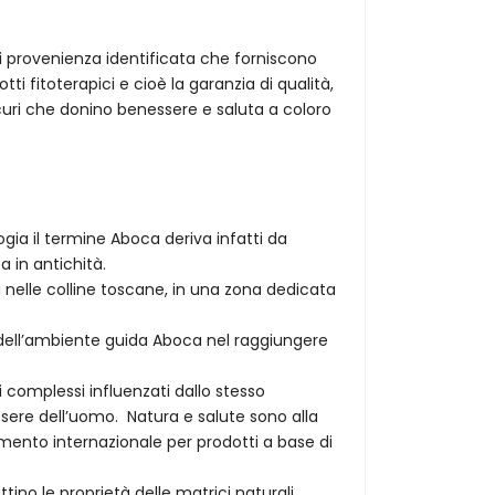
 di provenienza identificata che forniscono
ti fitoterapici e cioè la garanzia di qualità,
icuri che donino benessere e saluta a coloro
ia il termine Aboca deriva infatti da
 in antichità.
 nelle colline toscane, in una zona dedicata
 dell’ambiente guida Aboca nel raggiungere
complessi influenzati dallo stesso
ssere dell’uomo. Natura e salute sono alla
erimento internazionale per prodotti a base di
ino le proprietà delle matrici naturali