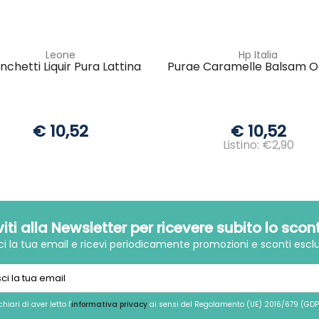
Leone
Hp Italia
nchetti Liquir Pura Lattina
Purae Caramelle Balsam O
€ 10,52
€ 10,52
Listino: €2,90
iviti alla Newsletter per ricevere subito lo scon
sci la tua email e ricevi periodicamente promozioni e sconti esclu
chiari di aver letto l'
informativa privacy
ai sensi del Regolamento (UE) 2016/679 (GDP