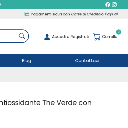
h
Pagamenti sicuri con
Carte di Credito
o
PayPal
0
Accedi o Registrati
Carrello
Blog
Contattaci
Antiossidante The Verde con