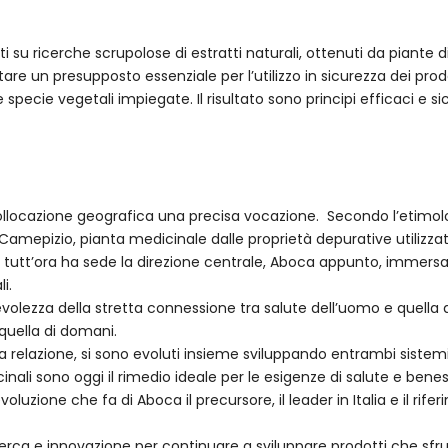
ti su ricerche scrupolose di estratti naturali, ottenuti da piante
re un presupposto essenziale per l’utilizzo in sicurezza dei prodot
specie vegetali impiegate. Il risultato sono principi efficaci e s
llocazione geografica una precisa vocazione. Secondo l’etimolog
amepizio, pianta medicinale dalle proprietà depurative utilizzata
e tutt’ora ha sede la direzione centrale, Aboca appunto, immersa
ali.
olezza della stretta connessione tra salute dell’uomo e quella
quella di domani.
relazione, si sono evoluti insieme sviluppando entrambi sistemi 
nali sono oggi il rimedio ideale per le esigenze di salute e bene
oluzione che fa di Aboca il precursore, il leader in Italia e il rif
erca e innovazione per continuare a sviluppare prodotti che sfrutt