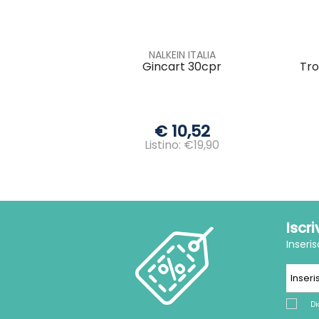
NALKEIN ITALIA
Gincart 30cpr
Tro
€ 10,52
Listino: €19,90
Iscr
Inseri
Di